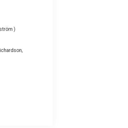
gström )
Richardson,