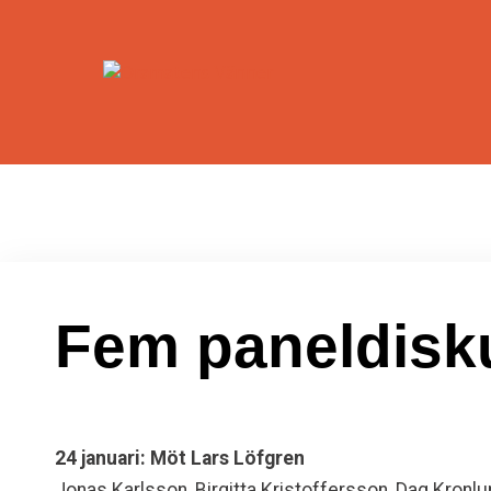
Fem paneldisk
24 januari: Möt Lars Löfgren
Jonas Karlsson, Birgitta Kristoffersson, Dag Kronlu