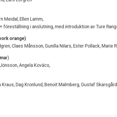
rn Meidal, Ellen Lamm,
(+ föreställning i anslutning, med introduktion av Ture Ran
work orange)
ren, Claes Månsson, Gunilla Nilars, Ester Pollack, Marie 
mma
r)
 Jönsson, Angela Kovács,
ena Kraus, Dag Kronlund, Benoit Malmberg, Gustaf Skarsgård