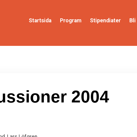
Startsida
Program
Stipendiater
Bl
ussioner 2004
nd, Lars Löfgren