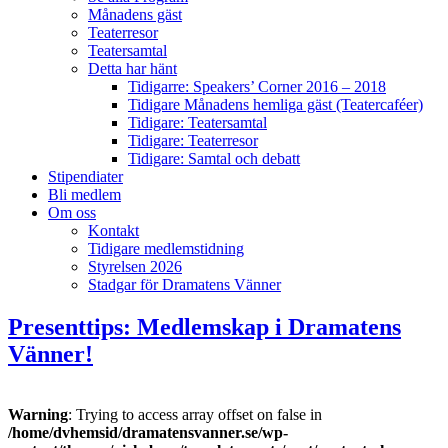
Månadens gäst
Teaterresor
Teatersamtal
Detta har hänt
Tidigarre: Speakers’ Corner 2016 – 2018
Tidigare Månadens hemliga gäst (Teatercaféer)
Tidigare: Teatersamtal
Tidigare: Teaterresor
Tidigare: Samtal och debatt
Stipendiater
Bli medlem
Om oss
Kontakt
Tidigare medlemstidning
Styrelsen 2026
Stadgar för Dramatens Vänner
Presenttips: Medlemskap i Dramatens
Vänner!
Warning
: Trying to access array offset on false in
/home/dvhemsid/dramatensvanner.se/wp-