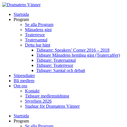
Startsida
Program
Se alla Program
Månadens gäst
Teaterresor
Teatersamtal
Detta har hänt
Tidigarre: Speakers’ Corner 2016 – 2018
Tidigare Månadens hemliga gäst (Teatercaféer)
Tidigare: Teatersamtal
Tidigare: Teaterresor
Tidigare: Samtal och debatt
Stipendiater
Bli medlem
Om oss
Kontakt
Tidigare medlemstidning
Styrelsen 2026
Stadgar för Dramatens Vänner
Startsida
Program
Se alla Program