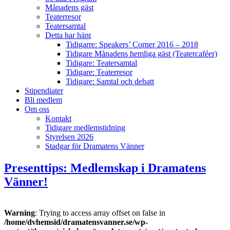
Månadens gäst
Teaterresor
Teatersamtal
Detta har hänt
Tidigarre: Speakers’ Corner 2016 – 2018
Tidigare Månadens hemliga gäst (Teatercaféer)
Tidigare: Teatersamtal
Tidigare: Teaterresor
Tidigare: Samtal och debatt
Stipendiater
Bli medlem
Om oss
Kontakt
Tidigare medlemstidning
Styrelsen 2026
Stadgar för Dramatens Vänner
Presenttips: Medlemskap i Dramatens
Vänner!
Warning
: Trying to access array offset on false in
/home/dvhemsid/dramatensvanner.se/wp-