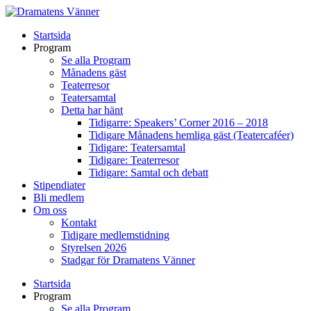
Startsida
Program
Se alla Program
Månadens gäst
Teaterresor
Teatersamtal
Detta har hänt
Tidigarre: Speakers’ Corner 2016 – 2018
Tidigare Månadens hemliga gäst (Teatercaféer)
Tidigare: Teatersamtal
Tidigare: Teaterresor
Tidigare: Samtal och debatt
Stipendiater
Bli medlem
Om oss
Kontakt
Tidigare medlemstidning
Styrelsen 2026
Stadgar för Dramatens Vänner
Startsida
Program
Se alla Program