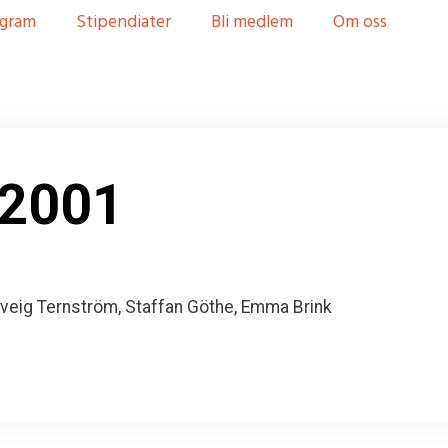
gram
Stipendiater
Bli medlem
Om oss
 2001
lveig Ternström, Staffan Göthe, Emma Brink