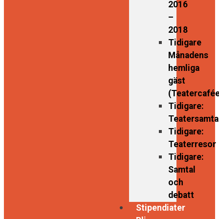
2016
–
2018
Tidigare
Månadens
hemliga
gäst
(Teatercafée
Tidigare:
Teatersamta
Tidigare:
Teaterresor
Tidigare:
Samtal
och
debatt
Stipendiater