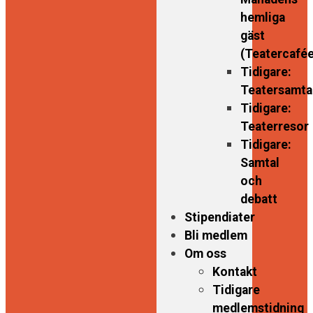
hemliga
gäst
(Teatercafée
Tidigare:
Teatersamta
Tidigare:
Teaterresor
Tidigare:
Samtal
och
debatt
Stipendiater
Bli medlem
Om oss
Kontakt
Tidigare
medlemstidning