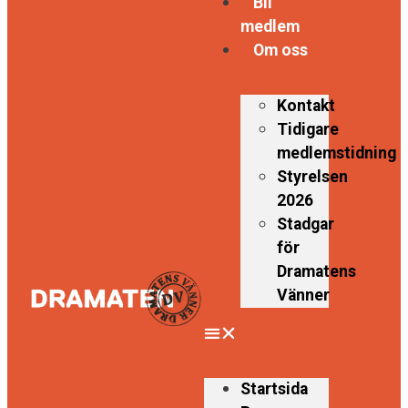
Bli
medlem
Om oss
Kontakt
Tidigare
medlemstidning
Styrelsen
2026
Stadgar
för
Dramatens
Vänner
Startsida