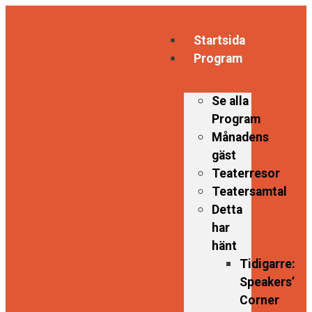
Startsida
Program
Se alla
Program
Månadens
gäst
Teaterresor
Teatersamtal
Detta
har
hänt
Tidigarre:
Speakers’
Corner