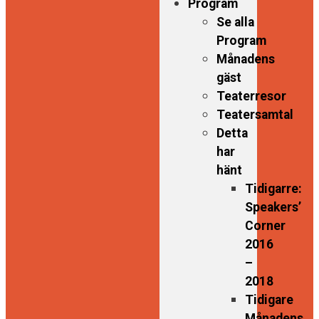
Program
Se alla
Program
Månadens
gäst
Teaterresor
Teatersamtal
Detta
har
hänt
Tidigarre:
Speakers’
Corner
2016
–
2018
Tidigare
Månadens