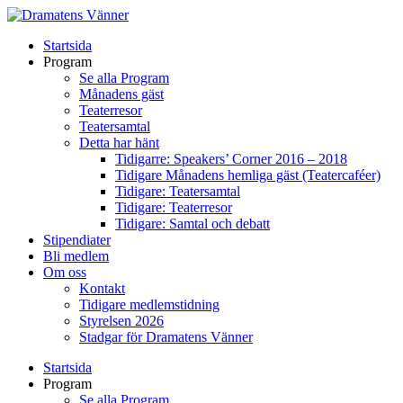
Startsida
Program
Se alla Program
Månadens gäst
Teaterresor
Teatersamtal
Detta har hänt
Tidigarre: Speakers’ Corner 2016 – 2018
Tidigare Månadens hemliga gäst (Teatercaféer)
Tidigare: Teatersamtal
Tidigare: Teaterresor
Tidigare: Samtal och debatt
Stipendiater
Bli medlem
Om oss
Kontakt
Tidigare medlemstidning
Styrelsen 2026
Stadgar för Dramatens Vänner
Startsida
Program
Se alla Program