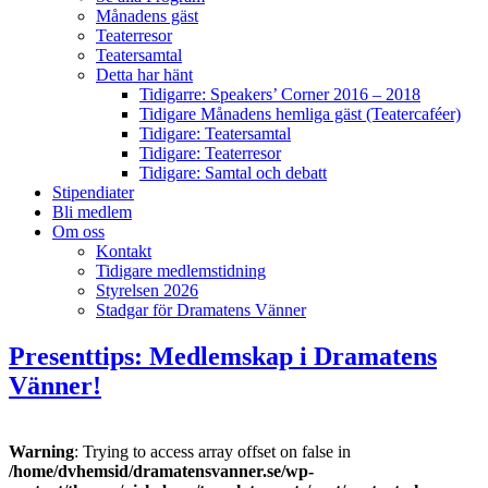
Månadens gäst
Teaterresor
Teatersamtal
Detta har hänt
Tidigarre: Speakers’ Corner 2016 – 2018
Tidigare Månadens hemliga gäst (Teatercaféer)
Tidigare: Teatersamtal
Tidigare: Teaterresor
Tidigare: Samtal och debatt
Stipendiater
Bli medlem
Om oss
Kontakt
Tidigare medlemstidning
Styrelsen 2026
Stadgar för Dramatens Vänner
Presenttips: Medlemskap i Dramatens
Vänner!
Warning
: Trying to access array offset on false in
/home/dvhemsid/dramatensvanner.se/wp-