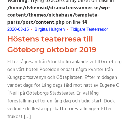
Warning
: Trying to access array offset on false in
/home/dvhemsid/dramatensvanner.se/wp-
content/themes/nichebase/template-
parts/post/content.php
on line
14
2020-03-15
Birgitta Hultgren
Tidigare Teaterresor
Höstens teaterresa till
Göteborg oktober 2019
Efter tågresan från Stockholm anlände vi till Göteborg
och vårt hotell Poseidon endast några kvarter från
Kungsportsavenyn och Götaplatsen. Efter middagen
var det dags för Lång dags färd mot natt av Eugene O
´Neill på Göteborgs Stadsteater. En väl lång
föreställning efter en lång dag och tidig start. Dock
verkade de flesta uppskatta föreställningen. Efter
frukost […]