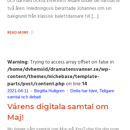
och därmed också Elverkets ledare under de närmaste
två åren. Inledningsvis berättade Johannes om sin
bakgrund från klassisk balettdansare till […]
READ MORE
Warning
: Trying to access array offset on false in
/home/dvhemsid/dramatensvanner.se/wp-
content/themes/nichebase/template-
parts/post/content.php
on line
14
2021-04-11
Birgitta Hultgren
Detta har hänt
Tidigare
samtal och debatt
Vårens digitala samtal om
Maj!
Nu ligger vårt samtal om Maj på YouTube för dig som