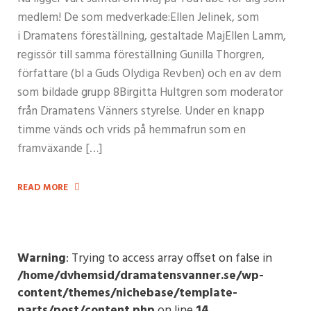
medlem! De som medverkade:Ellen Jelinek, som
i Dramatens föreställning, gestaltade MajEllen Lamm,
regissör till samma föreställning Gunilla Thorgren,
författare (bl a Guds Olydiga Revben) och en av dem
som bildade grupp 8Birgitta Hultgren som moderator
från Dramatens Vänners styrelse. Under en knapp
timme vänds och vrids på hemmafrun som en
framväxande […]
READ MORE
Warning
: Trying to access array offset on false in
/home/dvhemsid/dramatensvanner.se/wp-
content/themes/nichebase/template-
parts/post/content.php
on line
14