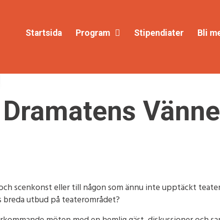
Startsida
Program
Stipendiater
Bli m
 Dramatens Vänner
och scenkonst eller till någon som ännu inte upptäckt teate
ens breda utbud på teaterområdet?