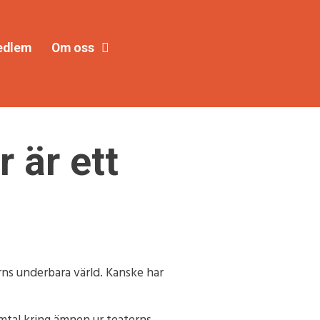
edlem
Om oss
 är ett
rns underbara värld. Kanske har