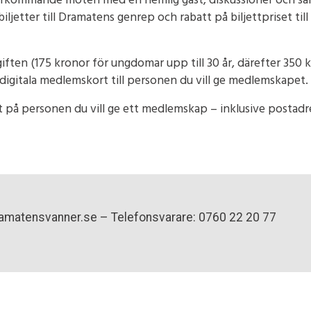
erkommande möten med en hemlig gäst, diskussioner och sam
jetter till Dramatens genrep och rabatt på biljettpriset till
ften (175 kronor för ungdomar upp till 30 år, därefter 350 
digitala medlemskort till personen du vill ge medlemskapet.
å personen du vill ge ett medlemskap – inklusive postadre
amatensvanner.se – Telefonsvarare: 0760 22 20 77