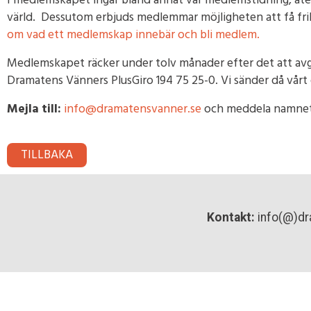
I medlemskapet ingår bland annat vår medlemstidning, åt
värld. Dessutom erbjuds medlemmar möjligheten att få fribil
om vad ett medlemskap innebär och bli medlem.
Medlemskapet räcker under tolv månader efter det att avgi
Dramatens Vänners PlusGiro 194 75 25-0. Vi sänder då vårt 
Mejla till:
info@dramatensvanner.se
och meddela namnet p
TILLBAKA
Kontakt:
info(@)dr