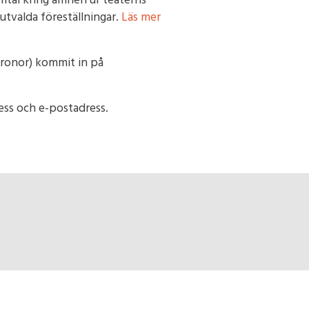
tal kring ämnen ur teaterns
 utvalda föreställningar.
Läs mer
kronor) kommit in på
ss och e-postadress.