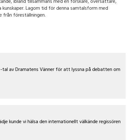
kande, ibland tillsammans med en forskare, översättare,
nta kunskaper. Lagom tid för denna samtalsform med
 från föreställningen.
tal av Dramatens Vänner för att lyssna på debatten om
ädje kunde vi hälsa den internationellt välkände regissören