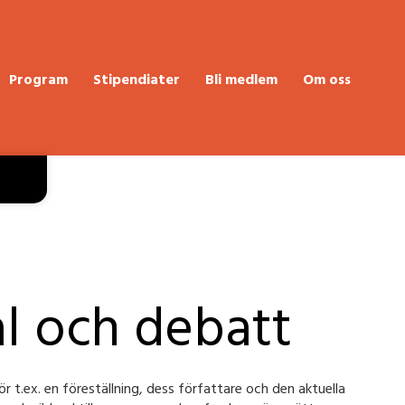
Program
Stipendiater
Bli medlem
Om oss
al och debatt
r t.ex. en föreställning, dess författare och den aktuella