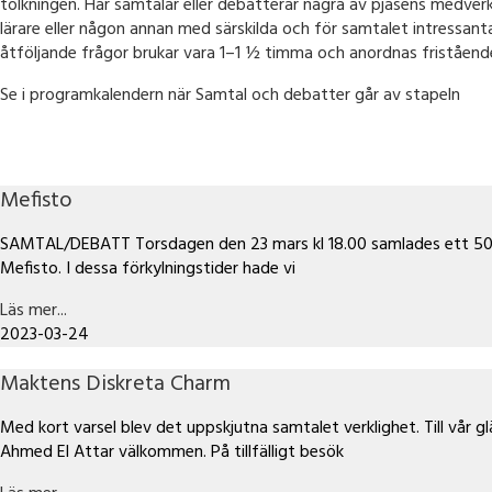
tolkningen. Här samtalar eller debatterar några av pjäsens medver
lärare eller någon annan med särskilda och för samtalet intressa
åtföljande frågor brukar vara 1–1 ½ timma och anordnas fristående
Se i programkalendern när Samtal och debatter går av stapeln
Mefisto
SAMTAL/DEBATT Torsdagen den 23 mars kl 18.00 samlades ett 50-
Mefisto. I dessa förkylningstider hade vi
Läs mer...
2023-03-24
Maktens Diskreta Charm
Med kort varsel blev det uppskjutna samtalet verklighet. Till vår gl
Ahmed El Attar välkommen. På tillfälligt besök