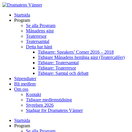
Startsida
Program
Se alla Program
Månadens gäst
Teaterresor
Teatersamtal
Detta har hänt
Tidigarre: Speakers’ Corner 2016 – 2018
Tidigare Månadens hemliga gäst (Teatercaféer)
Tidigare: Teatersamtal
Tidigare: Teaterresor
Tidigare: Samtal och debatt
Stipendiater
Bli medlem
Om oss
Kontakt
Tidigare medlemstidning
Styrelsen 2026
Stadgar för Dramatens Vänner
Startsida
Program
Se alla Program