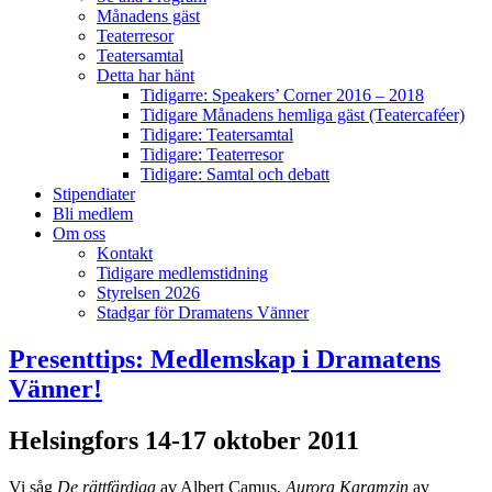
Månadens gäst
Teaterresor
Teatersamtal
Detta har hänt
Tidigarre: Speakers’ Corner 2016 – 2018
Tidigare Månadens hemliga gäst (Teatercaféer)
Tidigare: Teatersamtal
Tidigare: Teaterresor
Tidigare: Samtal och debatt
Stipendiater
Bli medlem
Om oss
Kontakt
Tidigare medlemstidning
Styrelsen 2026
Stadgar för Dramatens Vänner
Presenttips: Medlemskap i Dramatens
Vänner!
Helsingfors 14-17 oktober 2011
Vi såg
De rättfärdiga
av Albert Camus,
Aurora Karamzin
av