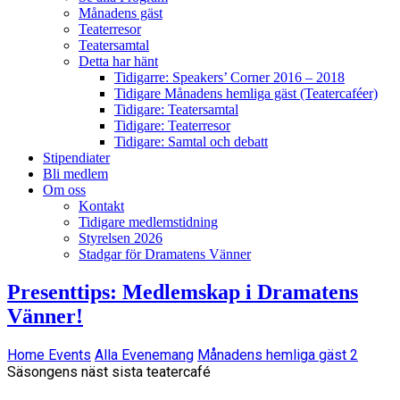
Månadens gäst
Teaterresor
Teatersamtal
Detta har hänt
Tidigarre: Speakers’ Corner 2016 – 2018
Tidigare Månadens hemliga gäst (Teatercaféer)
Tidigare: Teatersamtal
Tidigare: Teaterresor
Tidigare: Samtal och debatt
Stipendiater
Bli medlem
Om oss
Kontakt
Tidigare medlemstidning
Styrelsen 2026
Stadgar för Dramatens Vänner
Presenttips: Medlemskap i Dramatens
Vänner!
Home
Events
Alla Evenemang
Månadens hemliga gäst 2
Säsongens näst sista teatercafé