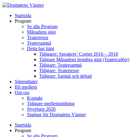
Startsida
Program
Se alla Program
Månadens gäst
Teaterresor
Teatersamtal
Detta har hänt
Tidigarre: Speakers’ Corner 2016 – 2018
Tidigare Månadens hemliga gäst (Teatercaféer)
Tidigare: Teatersamtal
Tidigare: Teaterresor
Tidigare: Samtal och debatt
Stipendiater
Bli medlem
Om oss
Kontakt
Tidigare medlemstidning
Styrelsen 2026
Stadgar för Dramatens Vänner
Startsida
Program
Se alla Program