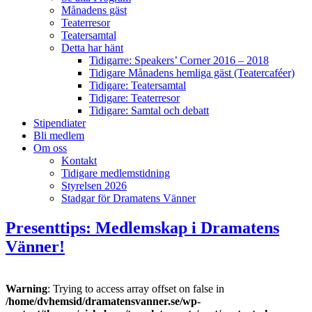
Månadens gäst
Teaterresor
Teatersamtal
Detta har hänt
Tidigarre: Speakers’ Corner 2016 – 2018
Tidigare Månadens hemliga gäst (Teatercaféer)
Tidigare: Teatersamtal
Tidigare: Teaterresor
Tidigare: Samtal och debatt
Stipendiater
Bli medlem
Om oss
Kontakt
Tidigare medlemstidning
Styrelsen 2026
Stadgar för Dramatens Vänner
Presenttips: Medlemskap i Dramatens
Vänner!
Warning
: Trying to access array offset on false in
/home/dvhemsid/dramatensvanner.se/wp-