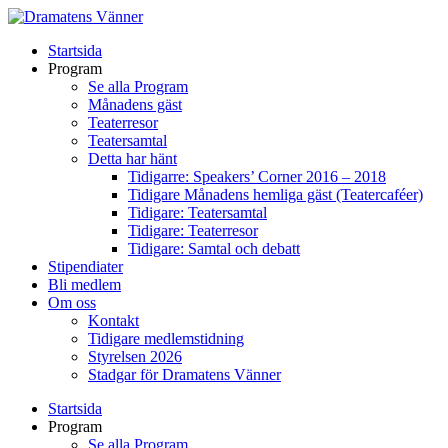
Startsida
Program
Se alla Program
Månadens gäst
Teaterresor
Teatersamtal
Detta har hänt
Tidigarre: Speakers’ Corner 2016 – 2018
Tidigare Månadens hemliga gäst (Teatercaféer)
Tidigare: Teatersamtal
Tidigare: Teaterresor
Tidigare: Samtal och debatt
Stipendiater
Bli medlem
Om oss
Kontakt
Tidigare medlemstidning
Styrelsen 2026
Stadgar för Dramatens Vänner
Startsida
Program
Se alla Program