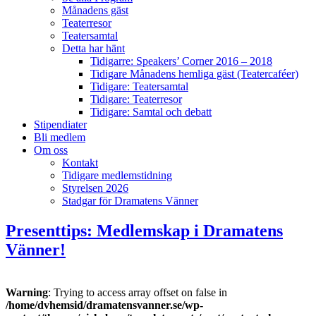
Månadens gäst
Teaterresor
Teatersamtal
Detta har hänt
Tidigarre: Speakers’ Corner 2016 – 2018
Tidigare Månadens hemliga gäst (Teatercaféer)
Tidigare: Teatersamtal
Tidigare: Teaterresor
Tidigare: Samtal och debatt
Stipendiater
Bli medlem
Om oss
Kontakt
Tidigare medlemstidning
Styrelsen 2026
Stadgar för Dramatens Vänner
Presenttips: Medlemskap i Dramatens
Vänner!
Warning
: Trying to access array offset on false in
/home/dvhemsid/dramatensvanner.se/wp-