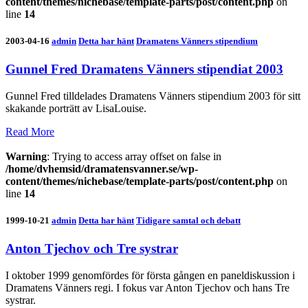
content/themes/nichebase/template-parts/post/content.php
on
line
14
2003-04-16
admin
Detta har hänt
Dramatens Vänners stipendium
Gunnel Fred Dramatens Vänners stipendiat 2003
Gunnel Fred tilldelades Dramatens Vänners stipendium 2003 för sitt
skakande porträtt av LisaLouise.
Read More
Warning
: Trying to access array offset on false in
/home/dvhemsid/dramatensvanner.se/wp-
content/themes/nichebase/template-parts/post/content.php
on
line
14
1999-10-21
admin
Detta har hänt
Tidigare samtal och debatt
Anton Tjechov och Tre systrar
I oktober 1999 genomfördes för första gången en paneldiskussion i
Dramatens Vänners regi. I fokus var Anton Tjechov och hans Tre
systrar.