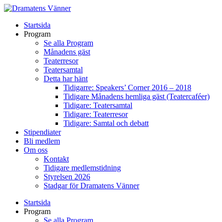
Startsida
Program
Se alla Program
Månadens gäst
Teaterresor
Teatersamtal
Detta har hänt
Tidigarre: Speakers’ Corner 2016 – 2018
Tidigare Månadens hemliga gäst (Teatercaféer)
Tidigare: Teatersamtal
Tidigare: Teaterresor
Tidigare: Samtal och debatt
Stipendiater
Bli medlem
Om oss
Kontakt
Tidigare medlemstidning
Styrelsen 2026
Stadgar för Dramatens Vänner
Startsida
Program
Se alla Program