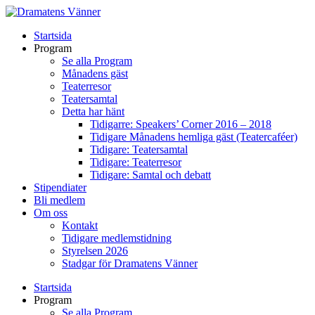
Startsida
Program
Se alla Program
Månadens gäst
Teaterresor
Teatersamtal
Detta har hänt
Tidigarre: Speakers’ Corner 2016 – 2018
Tidigare Månadens hemliga gäst (Teatercaféer)
Tidigare: Teatersamtal
Tidigare: Teaterresor
Tidigare: Samtal och debatt
Stipendiater
Bli medlem
Om oss
Kontakt
Tidigare medlemstidning
Styrelsen 2026
Stadgar för Dramatens Vänner
Startsida
Program
Se alla Program