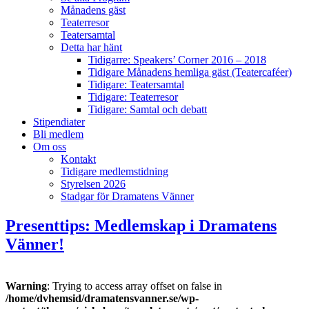
Månadens gäst
Teaterresor
Teatersamtal
Detta har hänt
Tidigarre: Speakers’ Corner 2016 – 2018
Tidigare Månadens hemliga gäst (Teatercaféer)
Tidigare: Teatersamtal
Tidigare: Teaterresor
Tidigare: Samtal och debatt
Stipendiater
Bli medlem
Om oss
Kontakt
Tidigare medlemstidning
Styrelsen 2026
Stadgar för Dramatens Vänner
Presenttips: Medlemskap i Dramatens
Vänner!
Warning
: Trying to access array offset on false in
/home/dvhemsid/dramatensvanner.se/wp-