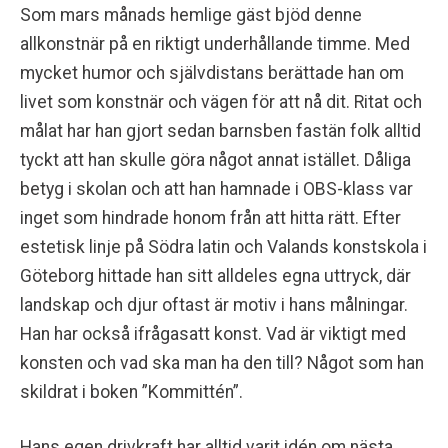
Som mars månads hemlige gäst bjöd denne
allkonstnär på en riktigt underhållande timme. Med
mycket humor och självdistans berättade han om
livet som konstnär och vägen för att nå dit. Ritat och
målat har han gjort sedan barnsben fastän folk alltid
tyckt att han skulle göra något annat istället. Dåliga
betyg i skolan och att han hamnade i OBS-klass var
inget som hindrade honom från att hitta rätt. Efter
estetisk linje på Södra latin och Valands konstskola i
Göteborg hittade han sitt alldeles egna uttryck, där
landskap och djur oftast är motiv i hans målningar.
Han har också ifrågasatt konst. Vad är viktigt med
konsten och vad ska man ha den till? Något som han
skildrat i boken ”Kommittén”.
Hans egen drivkraft har alltid varit idén om nästa