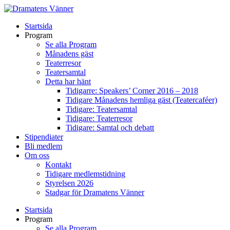
Startsida
Program
Se alla Program
Månadens gäst
Teaterresor
Teatersamtal
Detta har hänt
Tidigarre: Speakers’ Corner 2016 – 2018
Tidigare Månadens hemliga gäst (Teatercaféer)
Tidigare: Teatersamtal
Tidigare: Teaterresor
Tidigare: Samtal och debatt
Stipendiater
Bli medlem
Om oss
Kontakt
Tidigare medlemstidning
Styrelsen 2026
Stadgar för Dramatens Vänner
Startsida
Program
Se alla Program