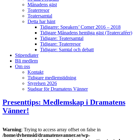
Månadens gäst
Teaterresor
Teatersamtal
Detta har hänt
Tidigarre: Speakers’ Corner 2016 – 2018
Tidigare Månadens hemliga gäst (Teatercaféer)
Tidigare: Teatersamtal
Tidigare: Teaterresor
Tidigare: Samtal och debatt
Stipendiater
Bli medlem
Om oss
Kontakt
Tidigare medlemstidning
Styrelsen 2026
Stadgar för Dramatens Vänner
Presenttips: Medlemskap i Dramatens
Vänner!
Warning
: Trying to access array offset on false in
/home/dvhemsid/dramatensvanner.se/wp-