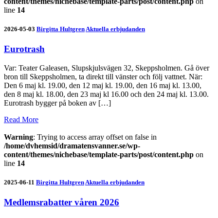
content/themes/nichebase/template-parts/post/content.php
on
line
14
2026-05-03
Birgitta Hultgren
Aktuella erbjudanden
Eurotrash
Var: Teater Galeasen, Slupskjulsvägen 32, Skeppsholmen. Gå över
bron till Skeppsholmen, ta direkt till vänster och följ vattnet. När:
Den 6 maj kl. 19.00, den 12 maj kl. 19.00, den 16 maj kl. 13.00,
den 8 maj kl. 18.00, den 23 maj kl 16.00 och den 24 maj kl. 13.00.
Eurotrash bygger på boken av […]
Read More
Warning
: Trying to access array offset on false in
/home/dvhemsid/dramatensvanner.se/wp-
content/themes/nichebase/template-parts/post/content.php
on
line
14
2025-06-11
Birgitta Hultgren
Aktuella erbjudanden
Medlemsrabatter våren 2026