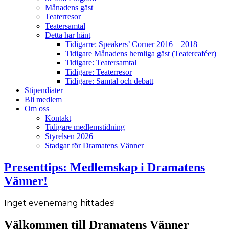
Månadens gäst
Teaterresor
Teatersamtal
Detta har hänt
Tidigarre: Speakers’ Corner 2016 – 2018
Tidigare Månadens hemliga gäst (Teatercaféer)
Tidigare: Teatersamtal
Tidigare: Teaterresor
Tidigare: Samtal och debatt
Stipendiater
Bli medlem
Om oss
Kontakt
Tidigare medlemstidning
Styrelsen 2026
Stadgar för Dramatens Vänner
Presenttips: Medlemskap i Dramatens
Vänner!
Inget evenemang hittades!
Välkommen till Dramatens Vänner