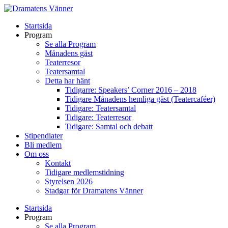
Startsida
Program
Se alla Program
Månadens gäst
Teaterresor
Teatersamtal
Detta har hänt
Tidigarre: Speakers’ Corner 2016 – 2018
Tidigare Månadens hemliga gäst (Teatercaféer)
Tidigare: Teatersamtal
Tidigare: Teaterresor
Tidigare: Samtal och debatt
Stipendiater
Bli medlem
Om oss
Kontakt
Tidigare medlemstidning
Styrelsen 2026
Stadgar för Dramatens Vänner
Startsida
Program
Se alla Program