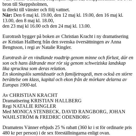
bron till Skeppsholmen,
ta direkt till vänster och följ vattnet.
När:
Den 6 maj kl. 19.00, den 12 maj kl. 19.00, den 16 maj kl.
13.00, den 8 maj kl. 18.00,
den 23 maj kl 16.00 och den 24 maj kl. 13.00.
Eurotrash bygger på boken av Christian Kracht i ny dramatisering
av Kristian Hallberg från den svenska översättningen av Anna
Bengtsson, i regi av Natalie Ringler.
Eurotrash är en vindlande roadtrip genom minne och förlust, där en
son och hans åldrande mor rör sig genom schweiziska landskap
lika spruckna som deras relation.
En skoningslös samtidssatir och familjetragedi, men också en större
berättelse om klass, kapital och ekon från de mörkare delarna av
Europas 1900-tal.
Av CHRISTIAN KRACHT
Dramatisering KRISTIAN HALLBERG
Regi NATALIE RINGLER
Med MONICA STENBECK, DAVID RANGBORG, JOHAN
WAHLSTRÖM & FREDRIC ODENBORG
Dramatens Vänner erbjuds 25 % rabatt (360 kr i st för ordinarie pris
480 kr per person) i de sex föreställningarna enligt ovan.