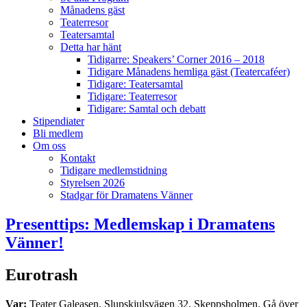
Månadens gäst
Teaterresor
Teatersamtal
Detta har hänt
Tidigarre: Speakers’ Corner 2016 – 2018
Tidigare Månadens hemliga gäst (Teatercaféer)
Tidigare: Teatersamtal
Tidigare: Teaterresor
Tidigare: Samtal och debatt
Stipendiater
Bli medlem
Om oss
Kontakt
Tidigare medlemstidning
Styrelsen 2026
Stadgar för Dramatens Vänner
Presenttips: Medlemskap i Dramatens
Vänner!
Eurotrash
Var:
Teater Galeasen, Slupskjulsvägen 32, Skeppsholmen. Gå över