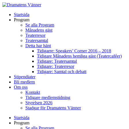
Startsida
Program
Se alla Program
Månadens gäst
Teaterresor
Teatersamtal
Detta har hänt
Tidigarre: Speakers’ Corner 2016 – 2018
Tidigare Månadens hemliga gäst (Teatercaféer)
Tidigare: Teatersamtal
Tidigare: Teaterresor
Tidigare: Samtal och debatt
Stipendiater
Bli medlem
Om oss
Kontakt
Tidigare medlemstidning
Styrelsen 2026
Stadgar för Dramatens Vänner
Startsida
Program
Se alla Program