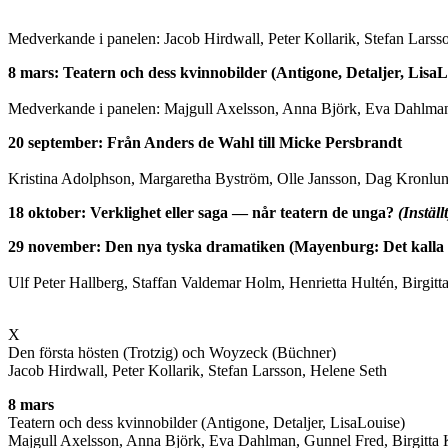
Medverkande i panelen: Jacob Hirdwall, Peter Kollarik, Stefan Larss
8 mars:
Teatern och dess kvinnobilder (Antigone, Detaljer, LisaL
Medverkande i panelen: Majgull Axelsson, Anna Björk, Eva Dahlman, G
20 september: Från Anders de Wahl till Micke Persbrandt
Kristina Adolphson, Margaretha Byström, Olle Jansson, Dag Kronlun
18 oktober: Verklighet eller saga — når teatern de unga?
(Inställt
29 november: Den nya tyska dramatiken (Mayenburg: Det kalla 
Ulf Peter Hallberg, Staffan Valdemar Holm, Henrietta Hultén, Birgit
X
Den första hösten (Trotzig) och Woyzeck (Büchner)
Jacob Hirdwall, Peter Kollarik, Stefan Larsson, Helene Seth
8 mars
Teatern och dess kvinnobilder (Antigone, Detaljer, LisaLouise)
Majgull Axelsson, Anna Björk, Eva Dahlman, Gunnel Fred, Birgitta Kr