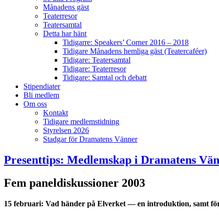
Månadens gäst
Teaterresor
Teatersamtal
Detta har hänt
Tidigarre: Speakers’ Corner 2016 – 2018
Tidigare Månadens hemliga gäst (Teatercaféer)
Tidigare: Teatersamtal
Tidigare: Teaterresor
Tidigare: Samtal och debatt
Stipendiater
Bli medlem
Om oss
Kontakt
Tidigare medlemstidning
Styrelsen 2026
Stadgar för Dramatens Vänner
Presenttips: Medlemskap i Dramatens Vän
Fem paneldiskussioner 2003
15 februari: Vad händer på Elverket — en introduktion, samt fö