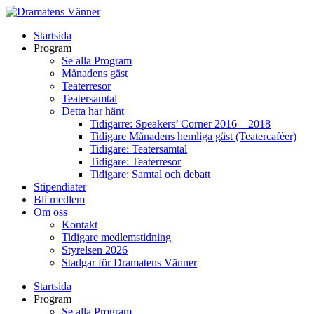
Startsida
Program
Se alla Program
Månadens gäst
Teaterresor
Teatersamtal
Detta har hänt
Tidigarre: Speakers’ Corner 2016 – 2018
Tidigare Månadens hemliga gäst (Teatercaféer)
Tidigare: Teatersamtal
Tidigare: Teaterresor
Tidigare: Samtal och debatt
Stipendiater
Bli medlem
Om oss
Kontakt
Tidigare medlemstidning
Styrelsen 2026
Stadgar för Dramatens Vänner
Startsida
Program
Se alla Program