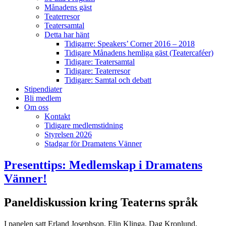
Månadens gäst
Teaterresor
Teatersamtal
Detta har hänt
Tidigarre: Speakers’ Corner 2016 – 2018
Tidigare Månadens hemliga gäst (Teatercaféer)
Tidigare: Teatersamtal
Tidigare: Teaterresor
Tidigare: Samtal och debatt
Stipendiater
Bli medlem
Om oss
Kontakt
Tidigare medlemstidning
Styrelsen 2026
Stadgar för Dramatens Vänner
Presenttips: Medlemskap i Dramatens
Vänner!
Paneldiskussion kring Teaterns språk
I panelen satt Erland Josephson, Elin Klinga, Dag Kronlund,