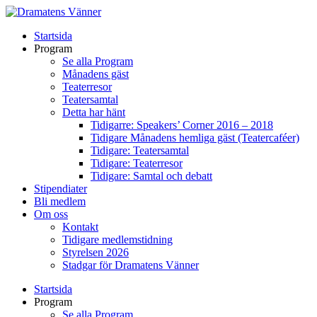
Startsida
Program
Se alla Program
Månadens gäst
Teaterresor
Teatersamtal
Detta har hänt
Tidigarre: Speakers’ Corner 2016 – 2018
Tidigare Månadens hemliga gäst (Teatercaféer)
Tidigare: Teatersamtal
Tidigare: Teaterresor
Tidigare: Samtal och debatt
Stipendiater
Bli medlem
Om oss
Kontakt
Tidigare medlemstidning
Styrelsen 2026
Stadgar för Dramatens Vänner
Startsida
Program
Se alla Program