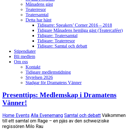
Månadens gäst
Teaterresor
Teatersamtal
Detta har hänt
Tidigarre: Speakers’ Corner 2016 – 2018
Tidigare Månadens hemliga gäst (Teatercaféer)
Tidigare: Teatersamtal
Tidigare: Teaterresor
Tidigare: Samtal och debatt
Stipendiater
Bli medlem
Om oss
Kontakt
Tidigare medlemstidning
Styrelsen 2026
Stadgar för Dramatens Vänner
Presenttips: Medlemskap i Dramatens
Vänner!
Home
Events
Alla Evenemang
Samtal och debatt
Välkommen
till ett samtal om Rage – en pjäs av den schweiziske
regissören Milo Rau