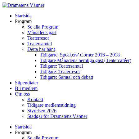
Startsida
Program
Se alla Program
Månadens gäst
Teaterresor
Teatersamtal
Detta har hänt
Tidigarre: Speakers’ Corner 2016 – 2018
Tidigare Månadens hemliga gäst (Teatercaféer)
Tidigare: Teatersamtal
Tidigare: Teaterresor
Tidigare: Samtal och debatt
Stipendiater
Bli medlem
Om oss
Kontakt
Tidigare medlemstidning
Styrelsen 2026
Stadgar för Dramatens Vänner
Startsida
Program
Se alla Program