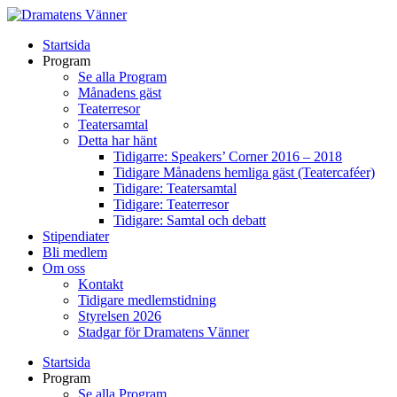
Startsida
Program
Se alla Program
Månadens gäst
Teaterresor
Teatersamtal
Detta har hänt
Tidigarre: Speakers’ Corner 2016 – 2018
Tidigare Månadens hemliga gäst (Teatercaféer)
Tidigare: Teatersamtal
Tidigare: Teaterresor
Tidigare: Samtal och debatt
Stipendiater
Bli medlem
Om oss
Kontakt
Tidigare medlemstidning
Styrelsen 2026
Stadgar för Dramatens Vänner
Startsida
Program
Se alla Program