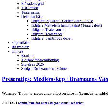
Månadens gäst
Teaterresor
Teatersamtal
Detta har hänt
Tidigarre: Speakers’ Corner 2016 – 2018
Tidigare Månadens hemliga gäst (Teatercaféer)
Tidigare: Teatersamtal
Tidigare: Teaterresor
Tidigare: Samtal och debatt
Stipendiater
Bli medlem
Om oss
Kontakt
Tidigare medlemstidning
Styrelsen 2026
Stadgar för Dramatens Vänner
Presenttips: Medlemskap i Dramatens Vän
Warning
: Trying to access array offset on false in
/home/dvhemsid/d
2013-12-21
admin
Detta har hänt
Tidigare samtal och debatt